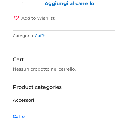
Caffè
Aggiungi al carrello
in
capsule
Add to Wishlist
Nespresso®
(Oro
Categoria:
Caffè
di
Napoli)
quantità
Cart
Nessun prodotto nel carrello.
Product categories
Accessori
Caffè