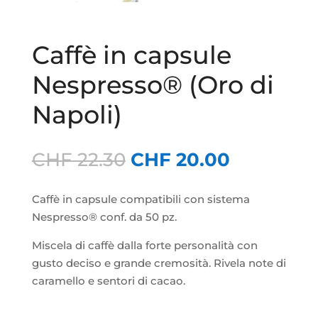
Caffè in capsule
Nespresso® (Oro di
Napoli)
Il
Il
CHF
22.30
CHF
20.00
prezzo
prezzo
originale
attuale
Caffè in capsule compatibili con sistema
era:
è:
Nespresso® conf. da 50 pz.
CHF 22.30.
CHF 20.0
Miscela di caffè dalla forte personalità con
gusto deciso e grande cremosità. Rivela note di
caramello e sentori di cacao.